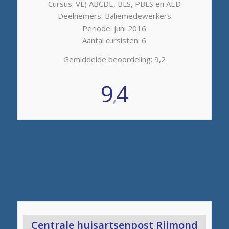
Cursus: VL) ABCDE, BLS, PBLS en AED
Deelnemers: Baliemedewerkers
Periode: juni 2016
Aantal cursisten: 6
Gemiddelde beoordeling: 9,2
9
4
,
Centrale huisartsenpost Rijmond