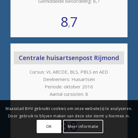
Gemiddelde beoordeling: 8,7
8
7
,
Centrale huisartsenpost Rijmond
Cursus: VL ABCDE, BLS, PBLS en AED
Deelnemers: Huisartsen
Periode: oktober 2016
Aantal cursisten: 8
Gemiddelde beoordeling: 8,8
Maasstad BHV gebruikt cookies om onze website(s) te analyseren.
Door gebruik te blijven maken van deze site stemt u hiermee in.
8
8
,
OK
Meer informatie