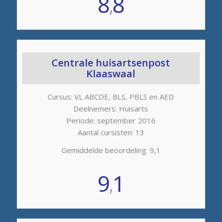
8
8
,
Centrale huisartsenpost
Klaaswaal
Cursus: VL ABCDE, BLS, PBLS en AED
Deelnemers: Huisarts
Periode: september 2016
Aantal cursisten: 13
Gemiddelde beoordeling: 9,1
9
1
,