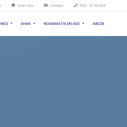
n
Over ons
Contact
010 – 31 30 024
HBO)
EHAK
REANIMATIE EN AED
ABCDE