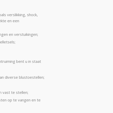
ls verslikking, shock,
iekte en een
ngen en verstuikingen;
lletsels;
truiming bent u in staat
n diverse blustoestellen;
vast te stellen;
sten op te vangen en te