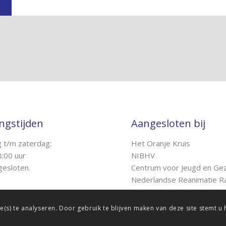
ngstijden
Aangesloten bij
 t/m zaterdag:
Het Oranje Kruis
8:00 uur
NIBHV
esloten.
Centrum voor Jeugd en Gez
Nederlandse Reanimatie R
s) te analyseren. Door gebruik te blijven maken van deze site stemt u 